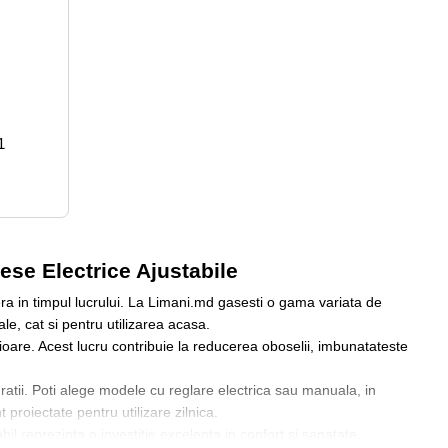
1
ese Electrice Ajustabile
ofera in timpul lucrului. La Limani.md gasesti o gama variata de
le, cat si pentru utilizarea acasa.
picioare. Acest lucru contribuie la reducerea oboselii, imbunatateste
guratii. Poti alege modele cu reglare electrica sau manuala, in
 proiectate pentru utilizare zilnica.
l reprezinta o investitie excelenta in confort si sanatate.