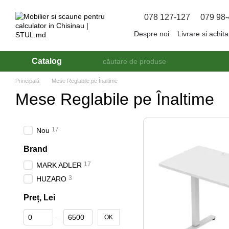
Mergi la conținutul principal
078 127-127
079 98-
Despre noi
Livrare si achit
Catalog
Principală
Mese Reglabile pe Înaltime
Mese Reglabile pe Înaltime
17
Nou
Brand
17
MARK ADLER
3
HUZARO
Preț, Lei
De la Preț, Lei
Până la Preț, Lei
OK