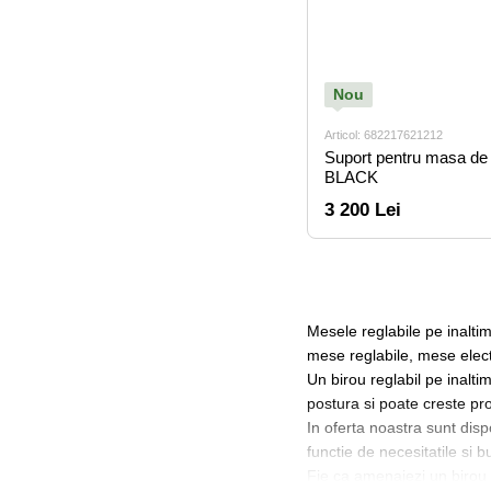
Nou
Articol: 682217621212
Suport pentru masa de
BLACK
3 200 Lei
Mesele reglabile pe inaltim
mese reglabile, mese electr
Un birou reglabil pe inaltim
postura si poate creste prod
In oferta noastra sunt disp
functie de necesitatile si b
Fie ca amenajezi un birou c