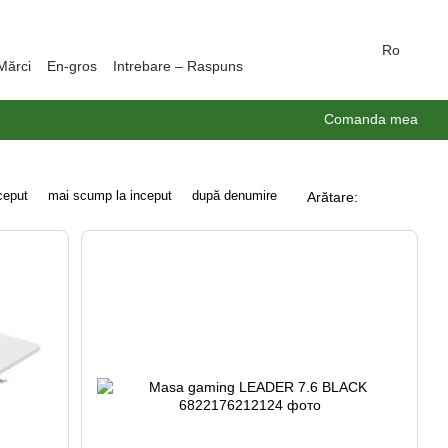
Ro
Mărci
En-gros
Intrebare – Raspuns
Comanda mea
nceput
mai scump la inceput
după denumire
Arătare: