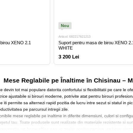
Nou
Articol: 682217621213
 birou XENO 2.1
Suport pentru masa de birou XENO 2.
WHITE
3 200 Lei
Mese Reglabile pe Înaltime în Chisinau – M
e devin tot mai populare datorita confortului si flexibilitatii pe care le 
ice ajustabile si birouri moderne, potrivite atat pentru birouri profesiona
e iti permite sa alternezi rapid pozitia de lucru intre sezut si statul in 
uctivitatea pe parcursul intregii zile.
onibile mese reglabile pe inaltime in diferite dimensiuni, culori si confi
ugetul tau. Toate produsele sunt realizate din materiale rezistente si sunt
orporativ, un home office sau un spatiu pentru gaming, un birou ajustabi