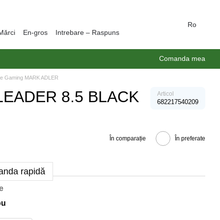
Ro
Mărci
En-gros
Intrebare – Raspuns
Comanda mea
de Gaming MARK ADLER
LEADER 8.5 BLACK
Articol
682217540209
În comparație
În preferate
nda rapidă
e
ou