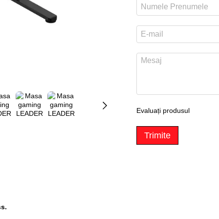
Evaluați produsul
Trimite
ss.