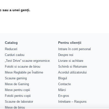
c sau a unei genți.
Catalog
Pentru clienții
Reduceri
Intrare în cont personal
Carduri cadou
Despre noi
„Test Drive” scaune ergonomice
Livrare si achitare
Fotolii si scaune de birou
Schimb si Returnare
Mese Reglabile pe Înaltime
Acordul utilizatorului
Scaune gaming
Blogul
Mese de Gaming
Contacte
Mese pentru copii
Mărci
Fotolii pentru copii
En-gros
Scaune de laborator
Intrebare – Raspuns
Mese de birou