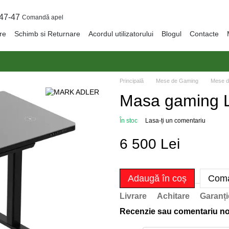
47-47
Comandă apel
are
Schimb si Returnare
Acordul utilizatorului
Blogul
Contacte
Principală
Mese de Gaming
Mese 
Masa gaming 
În stoc
Lasa-ți un comentariu
6 500 Lei
Adaugă în coș
Coma
Livrare
Achitare
Garanți
Recenzie sau comentariu n