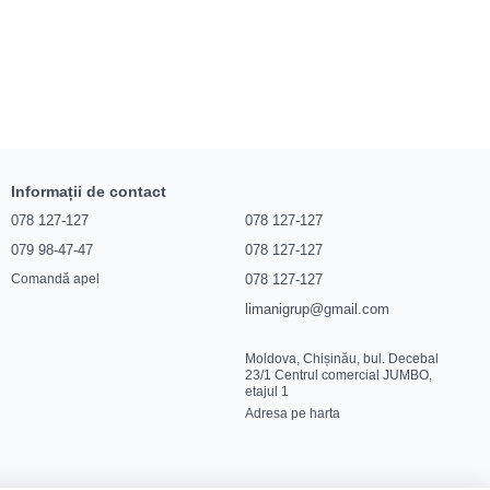
Informații de contact
078 127-127
078 127-127
079 98-47-47
078 127-127
078 127-127
Comandă apel
limanigrup@gmail.com
Moldova, Chișinău, bul. Decebal
23/1 Centrul comercial JUMBO,
etajul 1
Adresa pe harta