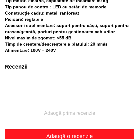
Tip motor: electric, capacitate de încărcare 50 kg
Tip panou de control: LED cu setări de memorie
Construcție cadru: metal, ranforsat
Picioare: reglabile
Accesorii suplimentare: suport pentru căști, suport pentru
rucsac/geantă, porturi pentru gestionarea cablurilor
Nivel maxim de zgomot: <55 dB
Timp de creștere/descreștere a blatului: 20 mm/s
Alimentare: 100V – 240V
Recenzii
Adaogă prima recenzie
Adaugă o recenzie