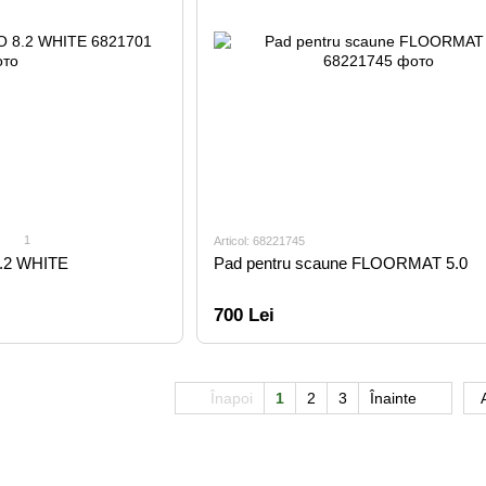
1
Articol: 68221745
.2 WHITE
Pad pentru scaune FLOORMAT 5.0
700 Lei
Înapoi
1
2
3
Înainte