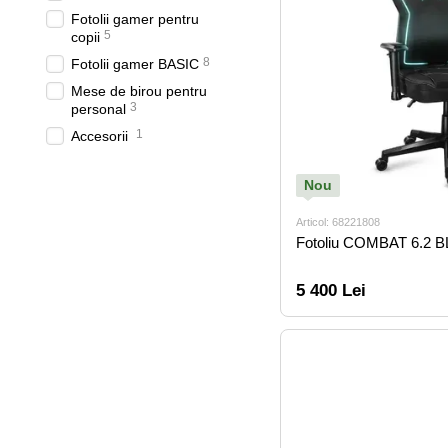
Fotolii gamer pentru
5
copii
8
Fotolii gamer BASIC
Mese de birou pentru
3
personal
1
Accesorii
Nou
Articol: 68221808
Fotoliu COMBAT 6.2
5 400 Lei