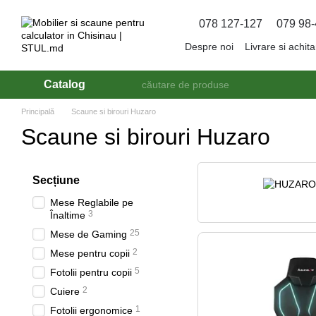
Mergi la conținutul principal
078 127-127
079 98-
Despre noi
Livrare si achit
Catalog
Principală
Scaune si birouri Huzaro
Scaune si birouri Huzaro
Seсțiune
Mese Reglabile pe
3
Înaltime
25
Mese de Gaming
2
Mese pentru copii
5
Fotolii pentru copii
2
Cuiere
1
Fotolii ergonomice