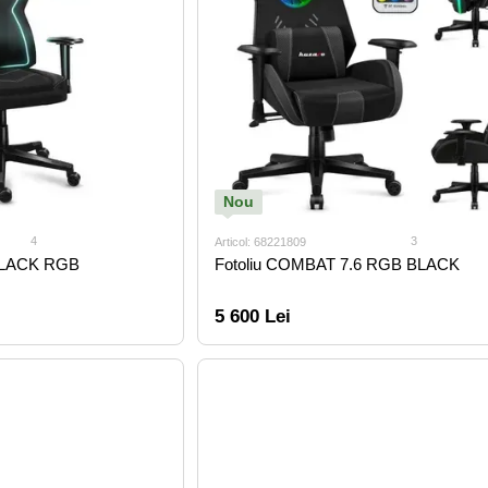
Nou
4
3
Articol: 68221809
 BLACK RGB
Fotoliu COMBAT 7.6 RGB BLACK
5 600 Lei