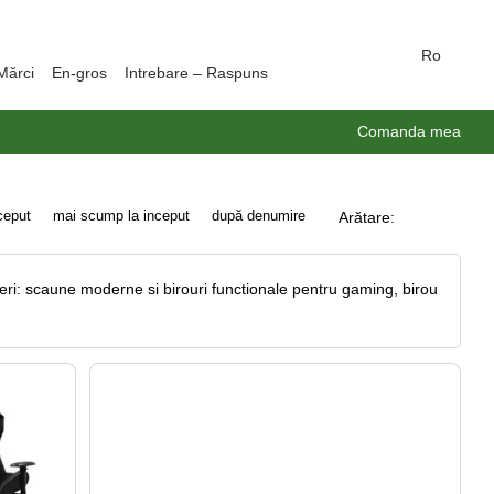
Ro
Mărci
En-gros
Intrebare – Raspuns
Comanda mea
nceput
mai scump la inceput
după denumire
Arătare:
eri: scaune moderne si birouri functionale pentru gaming, birou