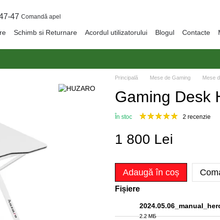
47-47
Comandă apel
are
Schimb si Returnare
Acordul utilizatorului
Blogul
Contacte
Principală
Mese de Gaming
Mese 
Gaming Desk 
În stoc
2 recenzie
1 800 Lei
Adaugă în coș
Coma
Fișiere
2024.05.06_manual_her
2.2 МБ