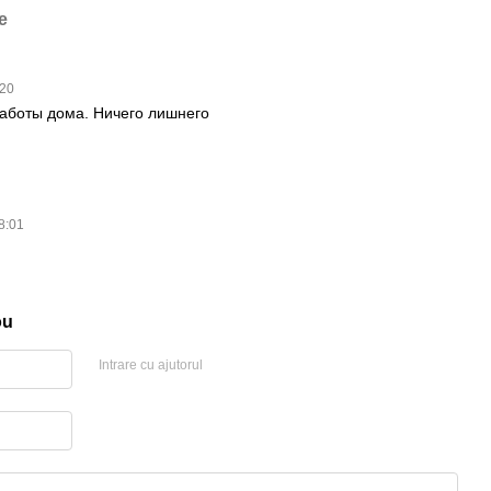
e
:20
аботы дома. Ничего лишнего
18:01
ou
Intrare cu ajutorul