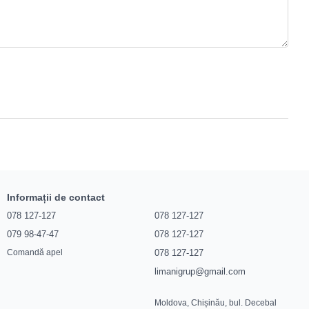
Informații de contact
078 127-127
078 127-127
079 98-47-47
078 127-127
078 127-127
Comandă apel
limanigrup@gmail.com
Moldova, Chișinău, bul. Decebal