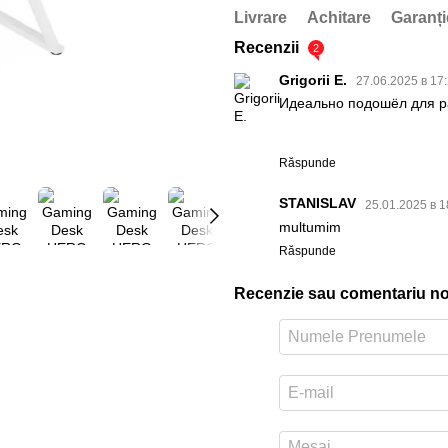
PDF
Livrare
Achitare
Garanți
Recenzii
2
Grigorii E.
27.06.2025 в 17
Идеально подошёл для р
Răspunde
STANISLAV
25.01.2025 в 
multumim
Răspunde
Recenzie sau comentariu n