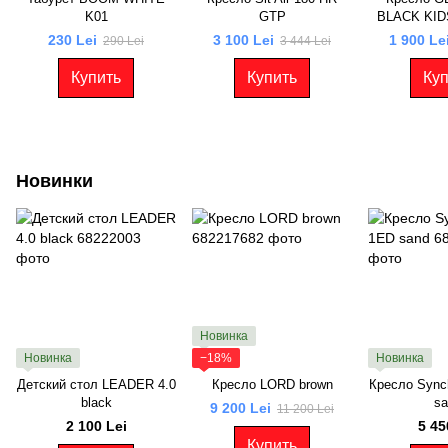
K01
GTP
BLACK KIDS
OD-07/
230 Lei
3 100 Lei
1 900 Le
290 Lei
3 444 Lei
Купить
Купить
Куп
Новинки
Новинка
Новинка
−18%
Новинка
Детский стол LEADER 4.0
Кресло LORD brown
Кресло Synch
black
sa
9 200 Lei
11 200 Lei
2 100 Lei
5 45
Купить