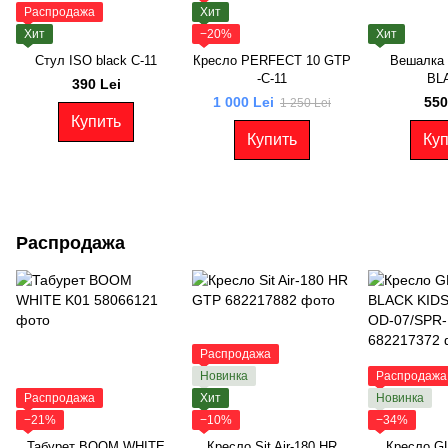
Распродажа
Хит
Хит
−20%
Хит
Стул ISO black С-11
Кресло PERFECT 10 GTP
Вешалка 
-C-11
BL
390 Lei
1 000 Lei
550
1 250 Lei
Купить
Купить
Куп
Распродажа
Распродажа
Новинка
Распродажа
Распродажа
Хит
Новинка
−21%
−10%
−34%
Табурет BOOM WHITE
Кресло Sit Air-180 HR
Кресло G