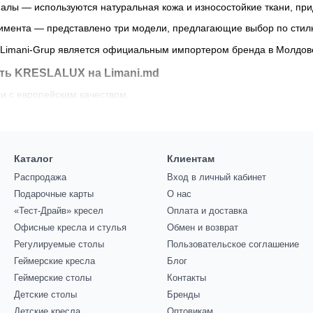
лы — используются натуральная кожа и износостойкие ткани, при
имента — представлено три модели, предлагающие выбор по стил
imani-Grup является официальным импортером бренда в Молдове, 
ть KRESLALUX на Limani.md
 с европейским качеством.
ступных предложений.
у и всей Молдове — быстро и комфортно.
цены, стиля и долговечности.
Каталог
Клиентам
Распродажа
Вход в личный кабинет
и поддержка
Подарочные карты
О нас
не просто предметы мебели, это выражение статуса и забота о 
«Тест-Драйв» кресел
Оплата и доставка
 решение для рабочего пространства.
Офисные кресла и стулья
Обмен и возврат
Регулируемые столы
Пользовательское соглашение
Геймерские кресла
Блог
Геймерские столы
Контакты
Детские столы
Бренды
Детские кресла
Оптовикам