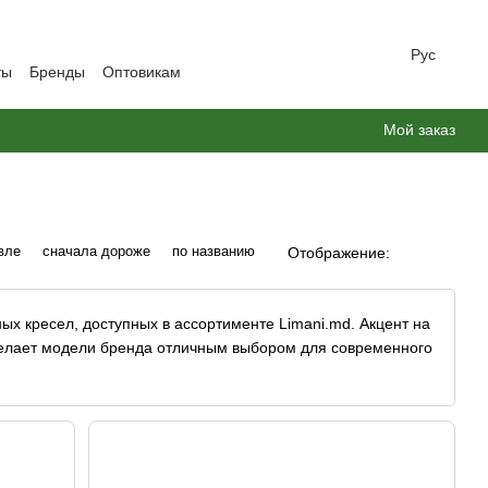
Рус
ты
Бренды
Оптовикам
Мой заказ
вле
сначала дороже
по названию
Отображение:
ых кресел
, доступных в ассортименте Limani.md. Акцент на
делает модели бренда отличным выбором для современного