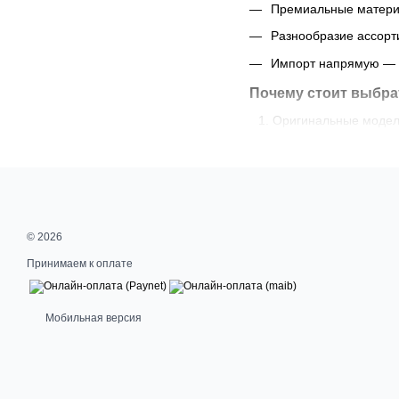
Премиальные материа
Разнообразие ассорт
Импорт напрямую — L
Почему стоит выбра
Оригинальные модели
Удобный выбор из до
Доставка по Кишинев
Оптимальный баланс 
Современный стиль 
© 2026
Кресла
KRESLALUX — это 
Принимаем к оплате
качественное и стильное
Мобильная версия