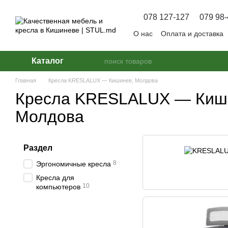
Перейти к основному контенту
078 127-127
079 98-
О нас
Оплата и доставка
Вопрос — Ответ
Каталог
Главная
Кресла KRESLALUX — Кишинев, Молдова
Кресла KRESLALUX — Киш
Молдова
Раздел
8
Эргономичные кресла
Кресла для
10
компьютеров