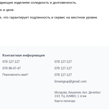
дающие изделиям солидность и долговечность.
ю и цене.
что гарантирует подлинность и сервис на местном уровне.
Контактная информация
078 127-127
078 127-127
079 98-47-47
078 127-127
рабочем комфорте. Выбирая KRESLALUX, вы получаете
078 127-127
Перезвонить вам?
limanigrup@gmail.com
Молдова, Кишинев, бул. Дечебал
23/1 ТЦ JUMBO, 1 этаж
Карта проезда