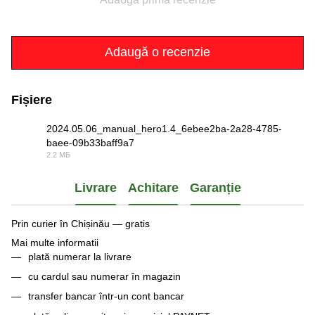
Adaugă o recenzie
Fișiere
2024.05.06_manual_hero1.4_6ebee2ba-2a28-4785-
baee-09b33baff9a7
PDF
2.2 МБ
Livrare
Achitare
Garanție
Prin curier în Chișinău — gratis
Mai multe informatii
plată numerar la livrare
cu cardul sau numerar în magazin
transfer bancar într-un cont bancar