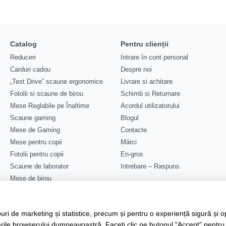
Catalog
Pentru clienții
Reduceri
Intrare în cont personal
Carduri cadou
Despre noi
„Test Drive” scaune ergonomice
Livrare si achitare
Fotolii si scaune de birou
Schimb si Returnare
Mese Reglabile pe Înaltime
Acordul utilizatorului
Scaune gaming
Blogul
Mese de Gaming
Contacte
Mese pentru copii
Mărci
Fotolii pentru copii
En-gros
Scaune de laborator
Intrebare – Raspuns
Mese de birou
Suntem în rețelele de socializare
Canapele de birou
Cabine acustice
ri de marketing și statistice, precum și pentru o experiență sigură și o
Altele
tările browserului dumneavoastră. Faceți clic pe butonul "Accept" pentru