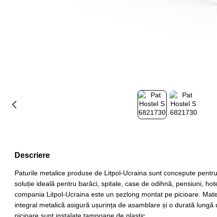
Descriere
Paturile metalice produse de Litpol-Ucraina sunt concepute pentru 
soluție ideală pentru barăci, spitale, case de odihnă, pensiuni, h
compania Litpol-Ucraina este un șezlong montat pe picioare. Mat
integral metalică asigură ușurința de asamblare și o durată lungă de
picioare sunt instalate tampoane de plastic.