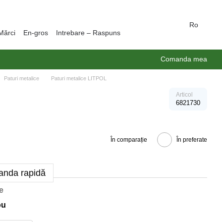
Ro
Mărci
En-gros
Intrebare – Raspuns
Comanda mea
Paturi metalice
Paturi metalice LITPOL
Articol
6821730
În comparație
În preferate
nda rapidă
e
ou