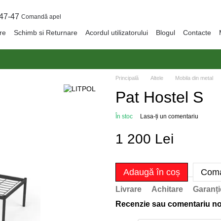
47-47
Comandă apel
are
Schimb si Returnare
Acordul utilizatorului
Blogul
Contacte
Principală
Altele
Mobila din metal
Pat Hostel S
În stoc
Lasa-ți un comentariu
1 200 Lei
Adaugă în coș
Coma
Livrare
Achitare
Garanți
Recenzie sau comentariu n