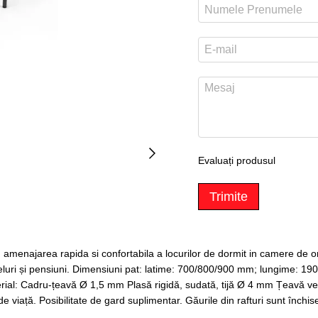
Evaluați produsul
Trimite
amenajarea rapida si confortabila a locurilor de dormit in camere de ori
oteluri și pensiuni. Dimensiuni pat: latime: 700/800/900 mm; lungime: 
erial: Cadru-țeavă Ø 1,5 mm Plasă rigidă, sudată, tijă Ø 4 mm Țeavă 
 viață. Posibilitate de gard suplimentar. Găurile din rafturi sunt închise