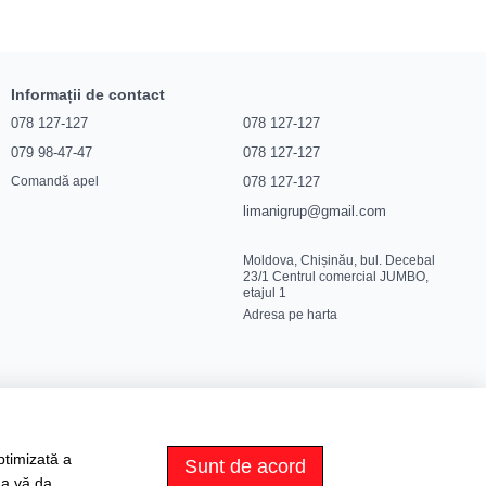
Informații de contact
078 127-127
078 127-127
079 98-47-47
078 127-127
078 127-127
Comandă apel
limanigrup@gmail.com
Moldova, Chișinău, bul. Decebal
23/1 Centrul comercial JUMBO,
etajul 1
Adresa pe harta
ptimizată a
Sunt de acord
 a vă da