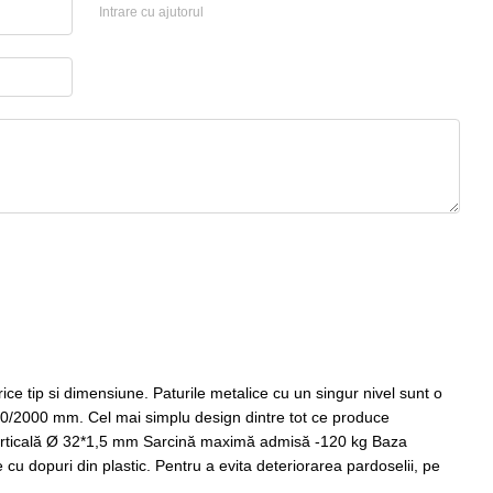
Intrare cu ajutorul
ce tip si dimensiune. Paturile metalice cu un singur nivel sunt o
1900/2000 mm. Cel mai simplu design dintre tot ce produce
verticală Ø 32*1,5 mm Sarcină maximă admisă -120 kg Baza
 cu dopuri din plastic. Pentru a evita deteriorarea pardoselii, pe