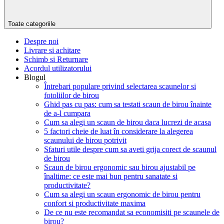
Toate categoriile
Despre noi
Livrare si achitare
Schimb si Returnare
Acordul utilizatorului
Blogul
Întrebari populare privind selectarea scaunelor si
fotoliilor de birou
Ghid pas cu pas: cum sa testati scaun de birou înainte
de a-l cumpara
Cum sa alegi un scaun de birou daca lucrezi de acasa
5 factori cheie de luat în considerare la alegerea
scaunului de birou potrivit
Sfaturi utile despre cum sa aveti grija corect de scaunul
de birou
Scaun de birou ergonomic sau birou ajustabil pe
înaltime: ce este mai bun pentru sanatate si
productivitate?
Cum sa alegi un scaun ergonomic de birou pentru
confort si productivitate maxima
De ce nu este recomandat sa economisiti pe scaunele de
birou?