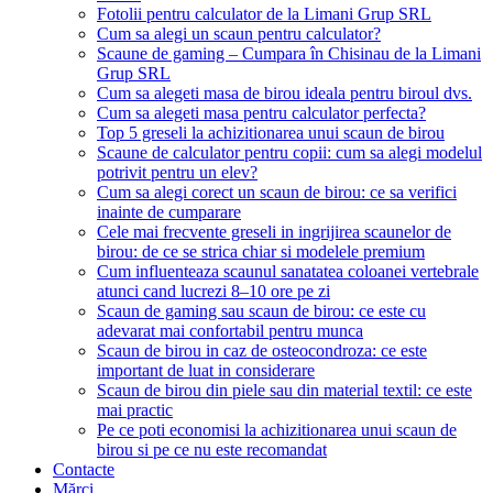
Fotolii pentru calculator de la Limani Grup SRL
Cum sa alegi un scaun pentru calculator?
Scaune de gaming – Cumpara în Chisinau de la Limani
Grup SRL
Cum sa alegeti masa de birou ideala pentru biroul dvs.
Cum sa alegeti masa pentru calculator perfecta?
Top 5 greseli la achizitionarea unui scaun de birou
Scaune de calculator pentru copii: cum sa alegi modelul
potrivit pentru un elev?
Cum sa alegi corect un scaun de birou: ce sa verifici
inainte de cumparare
Cele mai frecvente greseli in ingrijirea scaunelor de
birou: de ce se strica chiar si modelele premium
Cum influenteaza scaunul sanatatea coloanei vertebrale
atunci cand lucrezi 8–10 ore pe zi
Scaun de gaming sau scaun de birou: ce este cu
adevarat mai confortabil pentru munca
Scaun de birou in caz de osteocondroza: ce este
important de luat in considerare
Scaun de birou din piele sau din material textil: ce este
mai practic
Pe ce poti economisi la achizitionarea unui scaun de
birou si pe ce nu este recomandat
Contacte
Mărci