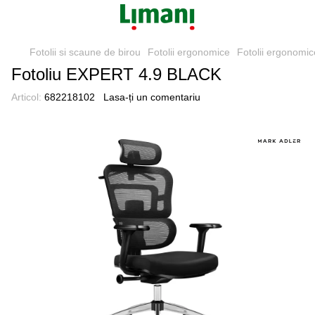
Fotolii si scaune de birou
Fotolii ergonomice
Fotolii ergonom
Fotoliu EXPERT 4.9 BLACK
Articol:
682218102
Lasa-ți un comentariu