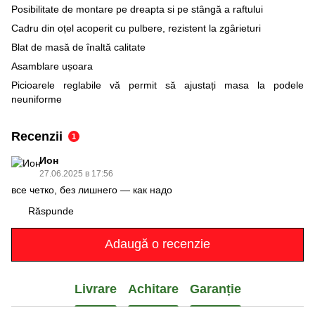
Posibilitate de montare pe dreapta si pe stângă a raftului
Cadru din oțel acoperit cu pulbere, rezistent la zgârieturi
Blat de masă de înaltă calitate
Asamblare ușoara
Picioarele reglabile vă permit să ajustați masa la podele
neuniforme
Recenzii
1
Ион
27.06.2025 в 17:56
все четко, без лишнего — как надо
Răspunde
Adaugă o recenzie
Livrare
Achitare
Garanție