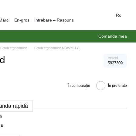
Ro
Mărci
En-gros
Intrebare – Raspuns
Comanda mea
Fotolii ergonomice
Fotolii ergonomice NOWYSTYL
ed
Articol
5927309
În comparație
În preferate
nda rapidă
e
ou