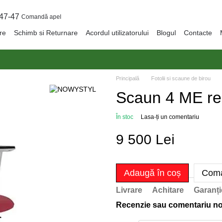
47-47
Comandă apel
are
Schimb si Returnare
Acordul utilizatorului
Blogul
Contacte
Principală
Fotolii si scaune de birou
Scaun 4 ME r
În stoc
Lasa-ți un comentariu
9 500 Lei
Adaugă în coș
Coma
Livrare
Achitare
Garanți
Recenzie sau comentariu n