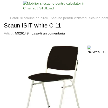
Fotolii si scaune de birou
Scaune pentru vizitatori
Scaune pent
Scaun ISIT white С-11
Articol:
5926149
Lasa-ți un comentariu