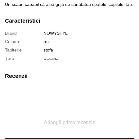
Un scaun capabil să aibă grijă de sănătatea spatelui copilului tău.
Caracteristici
Brand
NOWYSTYL
Culoare
roz
Tapițerie
stofa
Țara
Ucraina
Recenzii
Adaogă prima recenzie