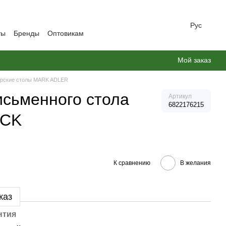
Рус
ты
Бренды
Оптовикам
Мой заказ
рские столы MARK ADLER
исьменного стола
Артикул
6822176215
ACK
К сравнению
В желания
каз
нтия