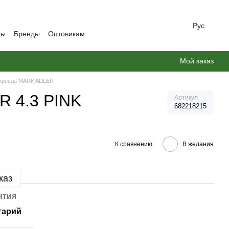
Рус
ты
Бренды
Оптовикам
Мой заказ
 кресла MARK ADLER
R 4.3 PINK
Артикул
682218215
К сравнению
В желания
каз
нтия
тарий