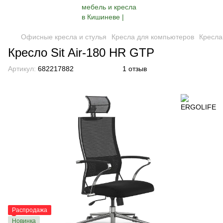
Офисные кресла и стулья
Кресла для компьютеров
Кресла
Кресло Sit Air-180 HR GTP
Артикул:
682217882
1 отзыв
Распродажа
Новинка