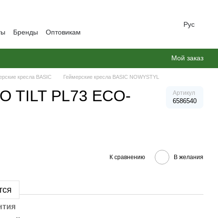
Рус
ты
Бренды
Оптовикам
Мой заказ
ерские кресла BASIC
Геймерские кресла BASIC NOWYSTYL
O TILT PL73 ECO-
Артикул
6586540
К сравнению
В желания
тся
нтия