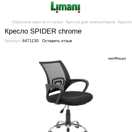
Офисные кресла и стулья
Кресла для компьютеров
Кресл
Кресло SPIDER chrome
Артикул:
6471130
Оставить отзыв