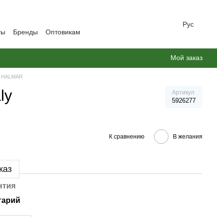
Рус
ты
Бренды
Оптовикам
Мой заказ
 HALMAR
ly
Артикул
5926277
К сравнению
В желания
каз
нтия
тарий