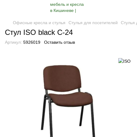
Офисные кресла и стулья
Стулья для посетителей
Стулья 
Стул ISO black С-24
Артикул:
5926019
Оставить отзыв