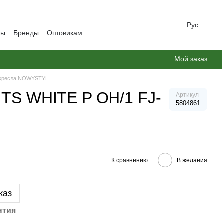
Рус
ты
Бренды
Оптовикам
Мой заказ
 кресла NOWYSTYL
TS WHITE P OH/1 FJ-
Артикул
5804861
К сравнению
В желания
каз
нтия