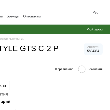
Рус
ты
Бренды
Оптовикам
Мой заказ
 кресла NOWYSTYL
TYLE GTS C-2 P
Артикул
5804354
К сравнению
В желания
каз
нтия
тарий