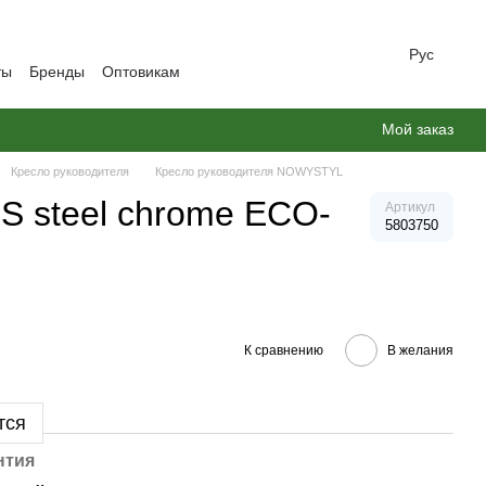
Рус
ты
Бренды
Оптовикам
Мой заказ
Кресло руководителя
Кресло руководителя NOWYSTYL
 steel chrome ECO-
Артикул
5803750
К сравнению
В желания
тся
нтия